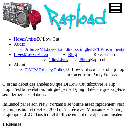
Home
Artists
DJ Low Cut
Audio
Albums
MIxtapes
Soundtracks
Single/EP/LP
Instrumental
Lives
Movies
Video
Blog
1 Releases on
Clips
Lives
Photo
Rapload
About
DJ Low Cut is a DJ and hip-hop
DMCA
Privacy Policy
producer from Paris, France.
C’est au début des années 90 que Dj Low Cut découvre le Hip-
Hop, c’est la révélation. Intrigué par le Dj’ing, il décide que sa place
sera derrière les platines.
Influencé par le son New-Yorkais il se tourne assez rapidement vers
la composition et c’est en 2003 qu’il crée avec Murasamé et Shen’j
le groupe O.L.G. dans lequel il officie en tant que dj et compositeur.
1
Releases