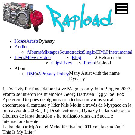
Home
Artists
Dynasty
Audio
Albums
MIxtapes
Soundtracks
Single/EP/LP
Instrumental
Lives
Movies
Video
Blog
2 Releases on
Clips
Lives
Photo
Rapload
About
Many Artist with the name
DMCA
Privacy Policy
Dynasty
1. Dynazty fue fundada por Love Magnusson y John Berg en 2007.
Pronto se unieron los miembros Georg Härnsten Egg y Joel Fox
Apelgren. Después de algunos conciertos con varios vocalistas,
encontraron al cantante y líder Nils Molin a través de Myspace en la
primavera de 2008. [ 1 ] Desde entonces, Dynazty ha lanzado ocho
álbumes de larga duración y ha realizado giras en Suecia e
internacionalmente.
La banda participó en el Melodifestivalen 2011 con la canción ”
This Is My Life “