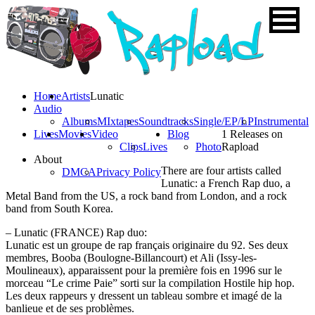
Home
Artists
Lunatic
Audio
Albums
MIxtapes
Soundtracks
Single/EP/LP
Instrumental
Lives
Movies
Video
Blog
1 Releases on
Clips
Lives
Photo
Rapload
About
There are four artists called
DMCA
Privacy Policy
Lunatic: a French Rap duo, a
Metal Band from the US, a rock band from London, and a rock
band from South Korea.
– Lunatic (FRANCE) Rap duo:
Lunatic est un groupe de rap français originaire du 92. Ses deux
membres, Booba (Boulogne-Billancourt) et Ali (Issy-les-
Moulineaux), apparaissent pour la première fois en 1996 sur le
morceau “Le crime Paie” sorti sur la compilation Hostile hip hop.
Les deux rappeurs y dressent un tableau sombre et imagé de la
banlieue et de ses problèmes.